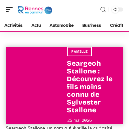
Activités
Actu
Automobile
Business
Crédit
FAMILLE
Seargeoh
Stallone :
Découvrez le
fils moins
connu de
Sylvester
Stallone
25 mai 2026
Seargeoh Stallone, un nom qui éveille la curiosité,