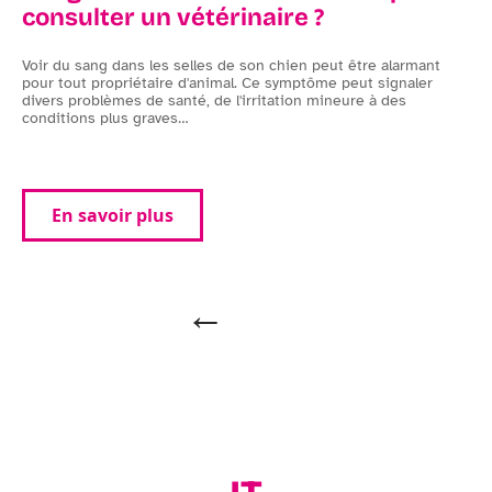
consulter un vétérinaire ?
Voir du sang dans les selles de son chien peut être alarmant
D
pour tout propriétaire d'animal. Ce symptôme peut signaler
s
ur
divers problèmes de santé, de l'irritation mineure à des
p
conditions plus graves
…
b
En savoir plus