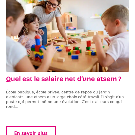
Comment avoir le Code de la route ?
Quel est le salaire net d’une atsem ?
École publique, école privée, centre de repos ou jardin
d’enfants, une atsem a un large choix côté travail. Il s'agit d'un
L
poste qui permet même une évolution. C'est d'ailleurs ce qui
d
rend
…
'
n
p
En savoir plus