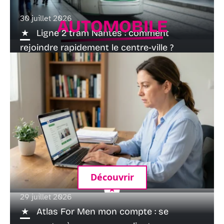
30 juillet 2026
AUTOMOBILE
Ligne 2 tram Nantes : comment
rejoindre rapidement le centre-ville ?
Découvrir
29 juillet 2026
Créer un compte sur ant gouvernement
Atlas For Men mon compte : se
pour permis et carte grise