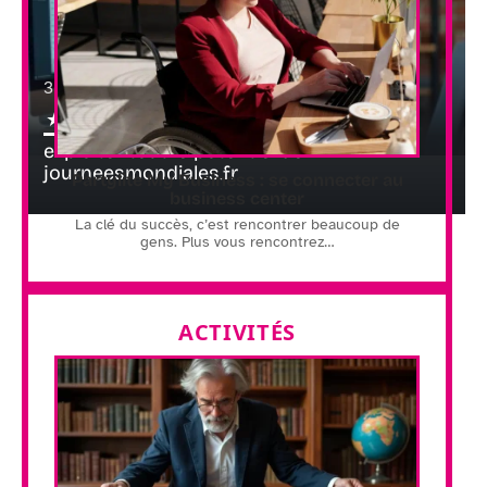
3 juillet 2026
De la dataviz aux idées d’animations :
exploiter tout le potentiel de
journeesmondiales.fr
Partylite My Business : se connecter au
business center
La clé du succès, c’est rencontrer beaucoup de
gens. Plus vous rencontrez
…
ACTIVITÉS