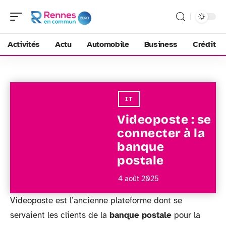
Activités
Actu
Automobile
Business
Crédit
IT
Videoposte : se
connecter à la
banque
postale
4 août 2025
Videoposte est l’ancienne plateforme dont se
servaient les clients de la
banque postale
pour la