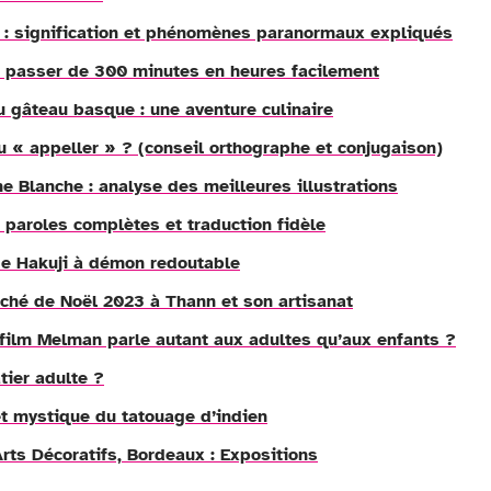
 : signification et phénomènes paranormaux expliqués
 passer de 300 minutes en heures facilement
 gâteau basque : une aventure culinaire
u « appeller » ? (conseil orthographe et conjugaison)
 Blanche : analyse des meilleures illustrations
 paroles complètes et traduction fidèle
 de Hakuji à démon redoutable
ché de Noël 2023 à Thann et son artisanat
ilm Melman parle autant aux adultes qu’aux enfants ?
tier adulte ?
t mystique du tatouage d’indien
rts Décoratifs, Bordeaux : Expositions