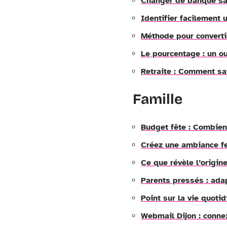
Changer de banque san
Identifier facilement 
Méthode pour converti
Le pourcentage : un ou
Retraite : Comment sa
Famille
Budget fête : Combien
Créez une ambiance fe
Ce que révèle l’origin
Parents pressés : adap
Point sur la vie quot
Webmail Dijon : conn