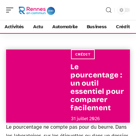
Activités
Actu
Automobile
Business
Crédit
CRÉDIT
Le
pourcentage :
un outil
essentiel pour
comparer
facilement
31 juillet 2026
Le pourcentage ne compte pas pour du beurre. Dans
les laboratoires, sur les étiquettes ou dans un dossier