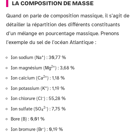
LA COMPOSITION DE MASSE
Quand on parle de composition massique, il s’agit de
détailler la répartition des différents constituants
d’un mélange en pourcentage massique. Prenons
l’exemple du sel de l’océan Atlantique :
+
Ion sodium (Na
) : 30,77 %
2+
Ion magnésium (Mg
) : 3,68 %
2+
Ion calcium (Ca
) : 1,18 %
+
Ion potassium (K
) : 1,19 %
–
Ion chlorure (Cl
) : 55,28 %
2–
Ion sulfate (SO
) : 7,75 %
4
Bore (B) : 0,01 %
–
Ion bromure (Br
) : 0,19 %