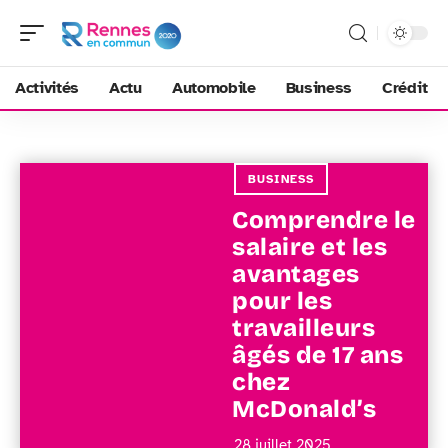
Activités
Actu
Automobile
Business
Crédit
BUSINESS
Comprendre le
salaire et les
avantages
pour les
travailleurs
âgés de 17 ans
chez
McDonald’s
28 juillet 2025