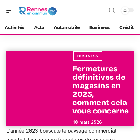
Activités
Actu
Automobile
Business
Crédit
BUSINESS
Fermetures
définitives de
magasins en
2023,
comment cela
vous concerne
10 mars 2026
L’année 2023 bouscule le paysage commercial
mondial. La vague de fermetures de magasins,