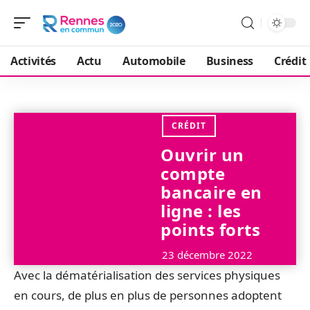
Activités
Actu
Automobile
Business
Crédit
CRÉDIT
Ouvrir un
compte
bancaire en
ligne : les
points forts
23 décembre 2022
Avec la dématérialisation des services physiques
en cours, de plus en plus de personnes adoptent