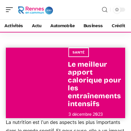
Activités
Actu
Automobile
Business
Crédit
SANTÉ
Le meilleur
apport
calorique pour
les
entraînements
intensifs
3 décembre 2023
La nutrition est l’un des aspects les plus importants
dans le monde sportif. Et pour cause, elle a un impact