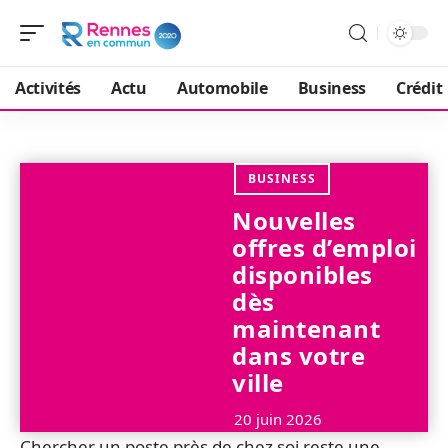
Activités
Actu
Automobile
Business
Crédit
BUSINESS
Nouvelles
offres d’emploi
disponibles
dès
maintenant
dans votre
ville
20 juin 2026
Chercher un poste près de chez soi reste une