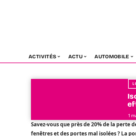
ACTIVITÉS
ACTU
AUTOMOBILE
L
Is
ef
1 m
Savez-vous que près de 20% de la perte d
fenêtres et des portes mal isolées ? La po