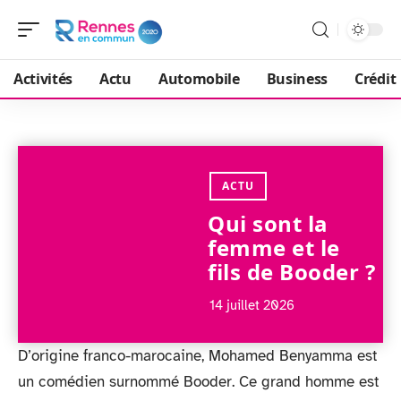
Activités
Actu
Automobile
Business
Crédit
ACTU
Qui sont la
femme et le
fils de Booder ?
14 juillet 2026
D’origine franco-marocaine, Mohamed Benyamma est
un comédien surnommé Booder. Ce grand homme est