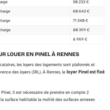
harge
50 233 €
charge
60 643 €
charge
71 340 €
charge
80 399 €
8 969 €
UR LOUER EN PINEL À RENNES
ataires, les loyers des logements sont plafonnés et
loyer Pinel est fixé
érence des loyers (IRL). À Rennes, le
 Pinel, il est nécessaire de prendre en compte 2
t la surface habitable la moitié des surfaces annexes