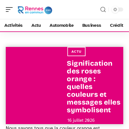
Activités
Actu
Automobile
Business
Crédit
ACTU
Signification
des roses
orange :
quelles
couleurs et
messages elles
symbolisent
16 juillet 2026
Nous savons tous que la couleur orange est