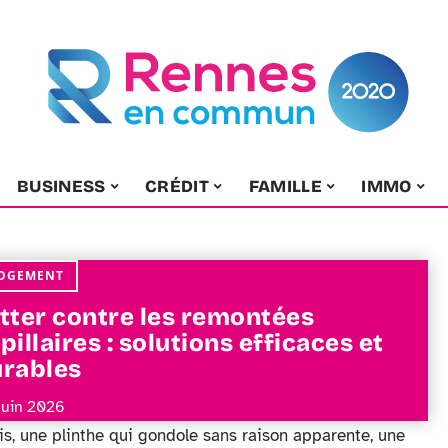
BUSINESS
CRÉDIT
FAMILLE
IMMO
OGEMENT
tter contre les remontées
pillaires : solutions efficaces et
rables
juin 2026
s, une plinthe qui gondole sans raison apparente, une