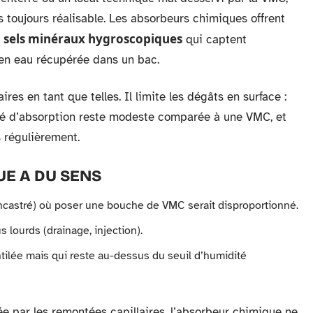
s toujours réalisable. Les absorbeurs chimiques offrent
sels minéraux hygroscopiques
s
qui captent
t en eau récupérée dans un bac.
res en tant que telles. Il limite les dégâts en surface :
ité d’absorption reste modeste comparée à une VMC, et
 régulièrement.
UE A DU SENS
 encastré) où poser une bouche de VMC serait disproportionné.
s lourds (drainage, injection).
ilée mais qui reste au-dessus du seuil d’humidité
e par les remontées capillaires, l’absorbeur chimique ne