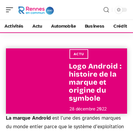
Activités
Actu
Automobile
Business
Crédit
ACTU
Logo Android :
histoire de la
marque et
origine du
symbole
28 décembre 2022
La marque Android
est l’une des grandes marques
du monde entier parce que le système d’exploitation