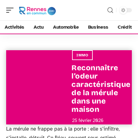
Activités
Actu
Automobile
Business
Crédit
IMMO
Reconnaître
l’odeur
caractéristique
de la mérule
dans une
maison
25 février 2026
La mérule ne frappe pas à la porte : elle s’infiltre,
s’installe, détruit. Ce fléau, souvent sous-estimé,