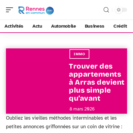
Activités
Actu
Automobile
Business
Crédit
IMMO
Trouver des
appartements
à Arras devient
plus simple
qu’avant
8 mars 2026
Oubliez les vieilles méthodes interminables et les
petites annonces griffonnées sur un coin de vitrine :