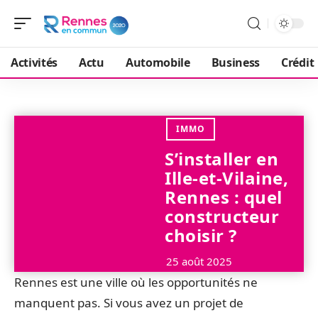
Activités
Actu
Automobile
Business
Crédit
IMMO
S’installer en
Ille-et-Vilaine,
Rennes : quel
constructeur
choisir ?
25 août 2025
Rennes est une ville où les opportunités ne
manquent pas. Si vous avez un projet de