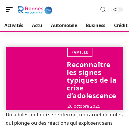
Activités
Actu
Automobile
Business
Crédit
FAMILLE
Reconnaître
les signes
typiques de la
crise
d’adolescence
26 octobre 2025
Un adolescent qui se renferme, un carnet de notes
qui plonge ou des réactions qui explosent sans