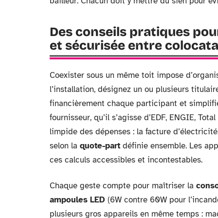
bailleur. Chacun doit y mettre du sien pour év
Des conseils pratiques pou
et sécurisée entre colocata
Coexister sous un même toit impose d’organi
l’installation, désignez un ou plusieurs titulai
financièrement chaque participant et simplifi
fournisseur, qu’il s’agisse d’EDF, ENGIE, Tota
limpide des dépenses : la facture d’électricit
selon la
quote-part
définie ensemble. Les app
ces calculs accessibles et incontestables.
Chaque geste compte pour maîtriser la
cons
ampoules LED
(6W contre 60W pour l’incande
plusieurs gros appareils en même temps : mach