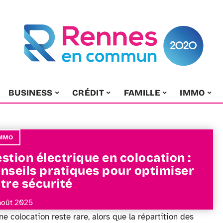
BUSINESS
CRÉDIT
FAMILLE
IMMO
MMO
stion électrique en colocation :
nseils pratiques pour optimiser
tre sécurité
août 2025
e colocation reste rare, alors que la répartition des