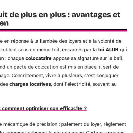
it de plus en plus : avantages et
ien
en réponse à la flambée des loyers et à la volonté de
assemblent sous un même toit, encadrés par la
loi ALUR
qui
cun : chaque
colocataire
appose sa signature sur le bail,
uand un pacte de colocation est mis en place, il sert de
hage. Concrètement, vivre à plusieurs, c’est conjuguer
s des
charges locatives
, dont l’électricité, souvent au
: comment optimiser son efficacité ?
e mécanique de précision : paiement du loyer, règlement
r du logement rythment la vie commune. Certains groupes