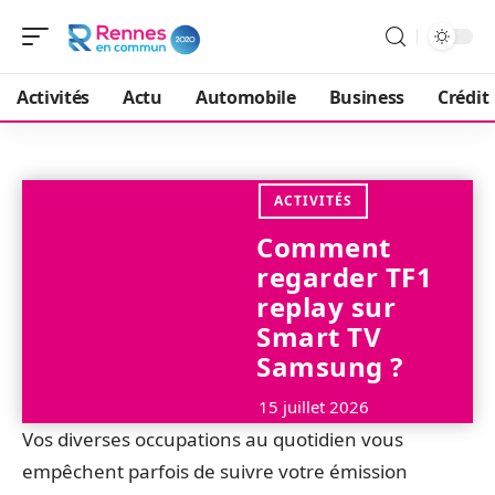
Activités
Actu
Automobile
Business
Crédit
ACTIVITÉS
Comment
regarder TF1
replay sur
Smart TV
Samsung ?
15 juillet 2026
Vos diverses occupations au quotidien vous
empêchent parfois de suivre votre émission