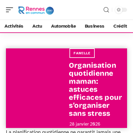
Activités
Actu
Automobile
Business
Crédit
FAMILLE
Organisation
quotidienne
maman:
astuces
efficaces pour
s’organiser
sans stress
28 janvier 2026
La planification quotidienne ne garantit jamais une