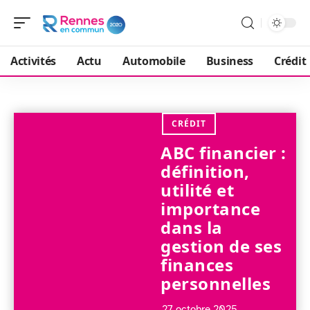
Activités
Actu
Automobile
Business
Crédit
CRÉDIT
ABC financier :
définition,
utilité et
importance
dans la
gestion de ses
finances
personnelles
27 octobre 2025