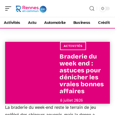
Activités
Actu
Automobile
Business
Crédit
ACTIVITÉS
Braderie du
week end :
astuces pour
dénicher les
vraies bonnes
affaires
8 juillet 2026
La braderie du week-end reste le terrain de jeu
préféré des chineurs aguerris, mais la donne a