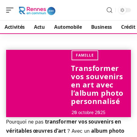
Activités
Actu
Automobile
Business
Crédit
FAMILLE
Transformer
vos souvenirs
en art avec
l’album photo
personnalisé
20 octobre 2025
transformer vos souvenirs en
Pourquoi ne pas
véritables œuvres d’art
album photo
? Avec un