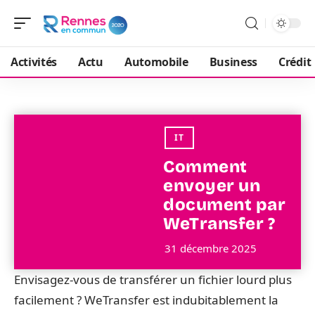
Activités
Actu
Automobile
Business
Crédit
IT
Comment
envoyer un
document par
WeTransfer ?
31 décembre 2025
Envisagez-vous de transférer un fichier lourd plus
facilement ? WeTransfer est indubitablement la