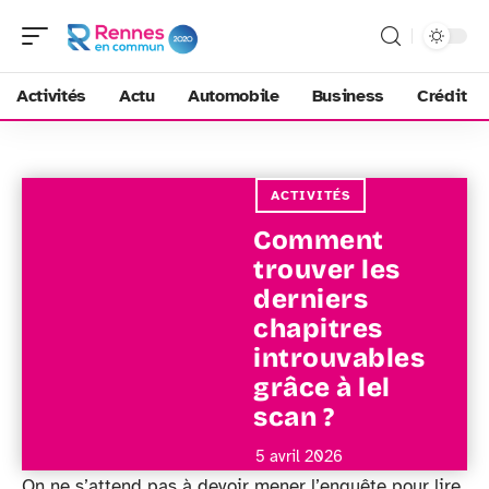
Activités
Actu
Automobile
Business
Crédit
ACTIVITÉS
Comment
trouver les
derniers
chapitres
introuvables
grâce à lel
scan ?
5 avril 2026
On ne s’attend pas à devoir mener l’enquête pour lire