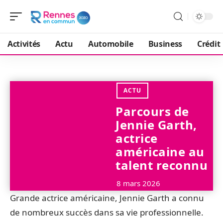
Activités
Actu
Automobile
Business
Crédit
ACTU
Parcours de
Jennie Garth,
actrice
américaine au
talent reconnu
8 mars 2026
Grande actrice américaine, Jennie Garth a connu
de nombreux succès dans sa vie professionnelle.