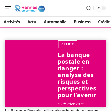
Activités
Actu
Automobile
Business
Crédit
CRÉDIT
La banque
postale en
danger :
analyse des
risques et
perspectives
pour l’avenir
12 février 2025
La Banque Postale, pilier historique du paysage