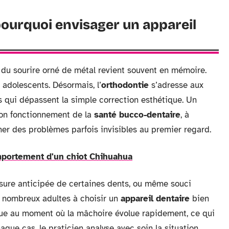
ourquoi envisager un appareil
e du sourire orné de métal revient souvent en mémoire.
 adolescents. Désormais, l’
orthodontie
s’adresse aux
s qui dépassent la simple correction esthétique. Un
 bon fonctionnement de la
santé bucco-dentaire
, à
ner des problèmes parfois invisibles au premier regard.
omportement d'un chiot Chihuahua
 usure anticipée de certaines dents, ou même souci
e nombreux adultes à choisir un
appareil dentaire
bien
 joue au moment où la mâchoire évolue rapidement, ce qui
que cas, le praticien analyse avec soin la situation