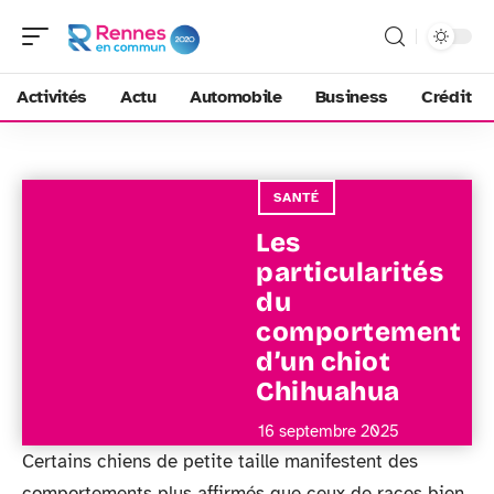
Activités
Actu
Automobile
Business
Crédit
SANTÉ
Les
particularités
du
comportement
d’un chiot
Chihuahua
16 septembre 2025
Certains chiens de petite taille manifestent des
comportements plus affirmés que ceux de races bien