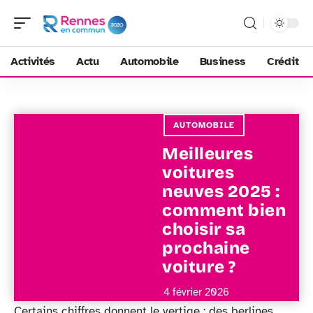
Activités
Actu
Automobile
Business
Crédit
AUTOMOBILE
Meilleures
voitures
neuves 2025 :
comment bien
choisir sa
prochaine
voiture ?
4 février 2026
Certains chiffres donnent le vertige : des berlines