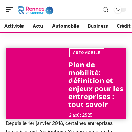
Activités
Actu
Automobile
Business
Crédit
AUTOMOBILE
Plan de
mobilité:
définition et
enjeux pour les
entreprises :
tout savoir
2 août 2025
Depuis le 1er janvier 2018, certaines entreprises
françaises ont l’obligation d’élaborer un plan de