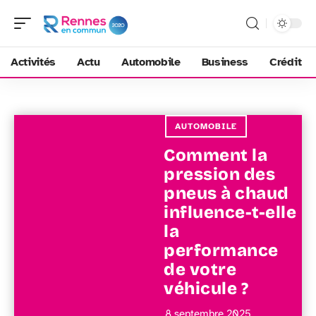
Activités
Actu
Automobile
Business
Crédit
AUTOMOBILE
Comment la
pression des
pneus à chaud
influence-t-elle
la
performance
de votre
véhicule ?
8 septembre 2025