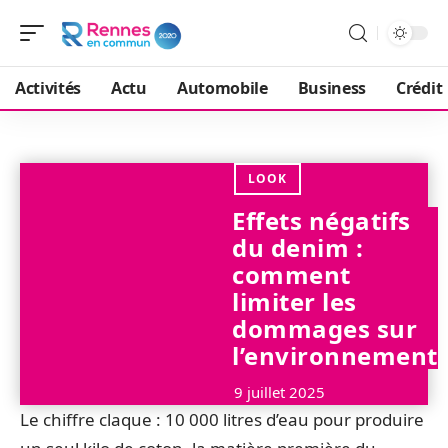
Activités
Actu
Automobile
Business
Crédit
LOOK
Effets négatifs
du denim :
comment
limiter les
dommages sur
l’environnement
9 juillet 2025
Le chiffre claque : 10 000 litres d’eau pour produire