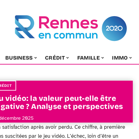
BUSINESS
CRÉDIT
FAMILLE
IMMO
RÉDIT
u vidéo: la valeur peut-elle être
gative ? Analyse et perspectives
décembre 2025
 satisfaction après avoir perdu. Ce chiffre, à première
 suscitées par le jeu vidéo. L’échec, loin d’être un