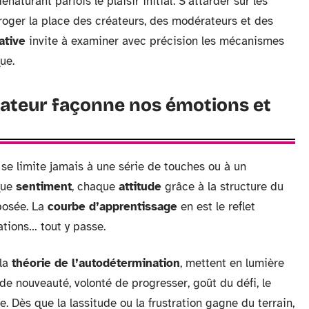
naturant parfois le plaisir initial. S’attarder sur les
roger la place des créateurs, des modérateurs et des
ative
invite à examiner avec précision les mécanismes
ue.
isateur façonne nos émotions et
 se limite jamais à une série de touches ou à un
que
sentiment
, chaque
attitude
grâce à la structure du
osée. La
courbe d’apprentissage
en est le reflet
ations… tout y passe.
 la
théorie de l’autodétermination
, mettent en lumière
de nouveauté, volonté de progresser, goût du défi, le
 Dès que la lassitude ou la frustration gagne du terrain,