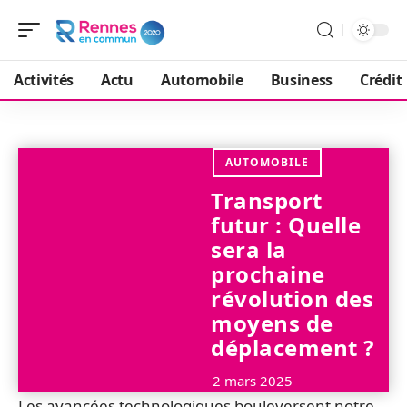
Activités
Actu
Automobile
Business
Crédit
AUTOMOBILE
Transport
futur : Quelle
sera la
prochaine
révolution des
moyens de
déplacement ?
2 mars 2025
Les avancées technologiques bouleversent notre