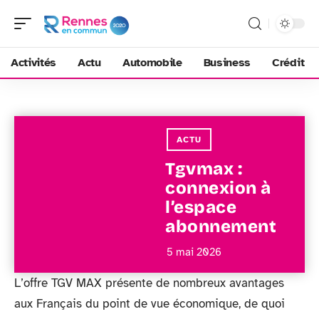
Activités
Actu
Automobile
Business
Crédit
ACTU
Tgvmax :
connexion à
l’espace
abonnement
5 mai 2026
L’offre TGV MAX présente de nombreux avantages
aux Français du point de vue économique, de quoi