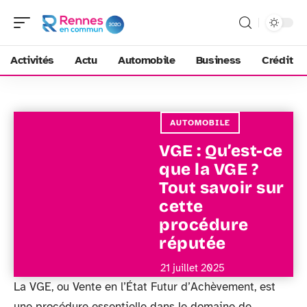
Activités
Actu
Automobile
Business
Crédit
AUTOMOBILE
VGE : Qu’est-ce
que la VGE ?
Tout savoir sur
cette
procédure
réputée
21 juillet 2025
La VGE, ou Vente en l’État Futur d’Achèvement, est
une procédure essentielle dans le domaine de