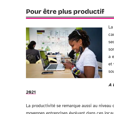
Pour être plus productif
La 
ca
se
so
a e
et 
sou
A 
2021
La productivité se remarque aussi au niveau de
moyennes entreprises évoluant dans ces locaux 