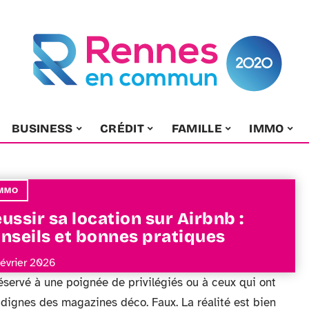
BUSINESS
CRÉDIT
FAMILLE
IMMO
MMO
ussir sa location sur Airbnb :
nseils et bonnes pratiques
février 2026
réservé à une poignée de privilégiés ou à ceux qui ont
dignes des magazines déco. Faux. La réalité est bien