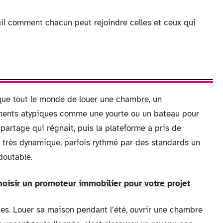
tail comment chacun peut rejoindre celles et ceux qui
sque tout le monde de louer une chambre, un
ents atypiques comme une yourte ou un bateau pour
du partage qui régnait, puis la plateforme a pris de
é très dynamique, parfois rythmé par des standards un
doutable.
oisir un promoteur immobilier pour votre projet
stes. Louer sa maison pendant l’été, ouvrir une chambre