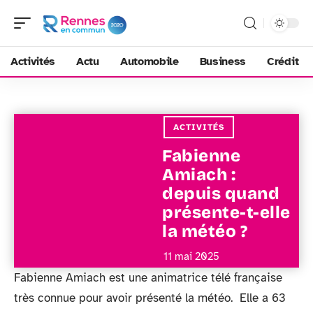
Activités
Actu
Automobile
Business
Crédit
ACTIVITÉS
Fabienne
Amiach :
depuis quand
présente-t-elle
la météo ?
11 mai 2025
Fabienne Amiach est une animatrice télé française
très connue pour avoir présenté la météo. Elle a 63