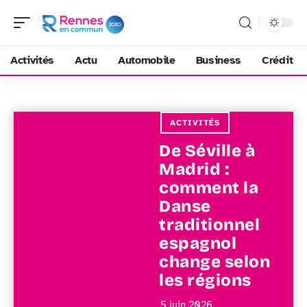
Activités
Actu
Automobile
Business
Crédit
ACTIVITÉS
De Séville à
Madrid :
comment la
Danse
traditionnel
espagnol
change selon
les régions
5 juin 2026