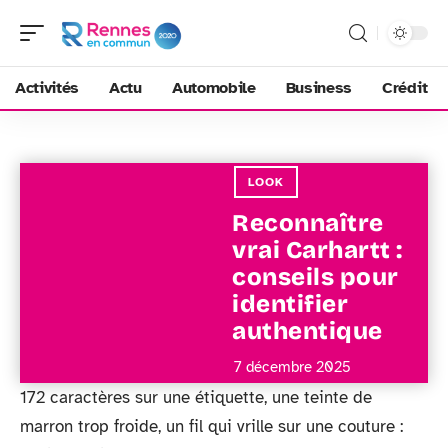
Activités
Actu
Automobile
Business
Crédit
LOOK
Reconnaître
vrai Carhartt :
conseils pour
identifier
authentique
7 décembre 2025
172 caractères sur une étiquette, une teinte de
marron trop froide, un fil qui vrille sur une couture :