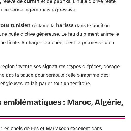
cumin
, relevé de
et de paprika. L’huile d’olive reste
r une sauce légère mais expressive.
ous tunisien
harissa
réclame la
dans le bouillon
ne huile d’olive généreuse. Le feu du piment anime le
che finale. À chaque bouchée, c’est la promesse d’un
région invente ses signatures : types d’épices, dosage
ume pas la sauce pour semoule : elle s’imprime des
igieuses, et fait parler tout un territoire.
s emblématiques : Maroc, Algérie,
t : les chefs de Fès et Marrakech excellent dans