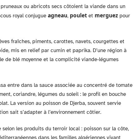
, pruneaux ou abricots secs côtoient la viande dans un
agneau
poulet
merguez
uscous royal conjugue
,
et
pour
fèves fraîches, piments, carottes, navets, courgettes et
ide, mis en relief par cumin et paprika. D’une région à
ule de blé moyenne et la complicité viande-légumes
rissa entre dans la sauce associée au concentré de tomate
ment, coriandre, légumes du soleil : le profil en bouche
plat. La version au poisson de Djerba, souvent servie
ion sait s’adapter à l’environnement côtier.
elon les produits du terroir local : poisson sur la côte,
iterranéennes dans les familles algériennes vivant