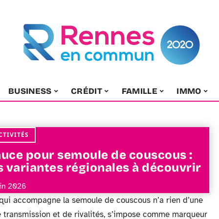
BUSINESS
CRÉDIT
FAMILLE
IMMO
CTIVITÉS
uce pour semoule de couscous :
s variantes régionales à découvrir
uin 2026
 qui accompagne la semoule de couscous n’a rien d’une
 de transmission et de rivalités, s’impose comme marqueur