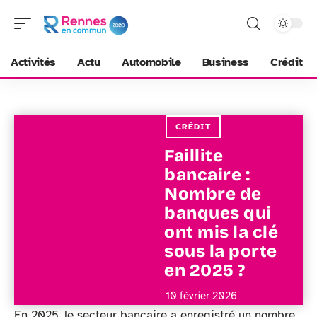
Activités
Actu
Automobile
Business
Crédit
CRÉDIT
Faillite
bancaire :
Nombre de
banques qui
ont mis la clé
sous la porte
en 2025 ?
10 février 2026
En 2025, le secteur bancaire a enregistré un nombre