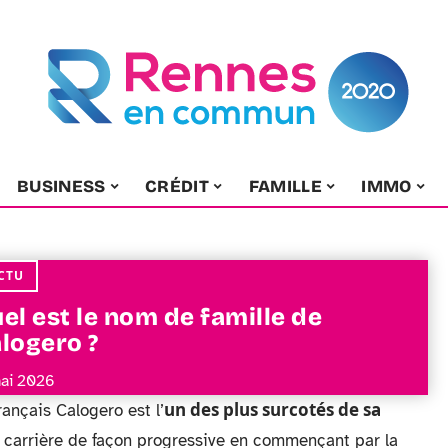
BUSINESS
CRÉDIT
FAMILLE
IMMO
CTU
el est le nom de famille de
logero ?
ai 2026
un des plus surcotés de sa
rançais Calogero est l’
a carrière de façon progressive en commençant par la