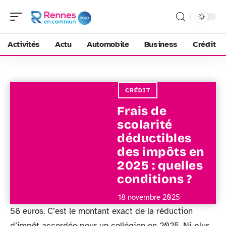
Activités
Actu
Automobile
Business
Crédit
CRÉDIT
Frais de
scolarité
déductibles
des impôts en
2025 : quelles
conditions ?
18 novembre 2025
58 euros. C’est le montant exact de la réduction
d’impôt accordée pour un collégien en 2025. Ni plus,