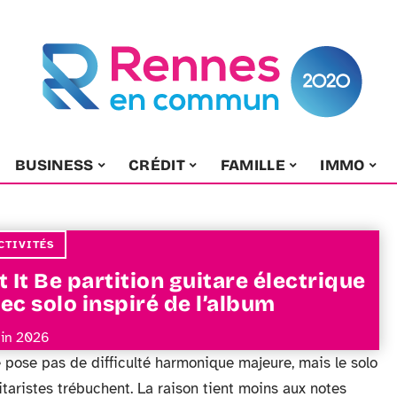
BUSINESS
CRÉDIT
FAMILLE
IMMO
CTIVITÉS
t It Be partition guitare électrique
ec solo inspiré de l’album
uin 2026
e pose pas de difficulté harmonique majeure, mais le solo
aristes trébuchent. La raison tient moins aux notes