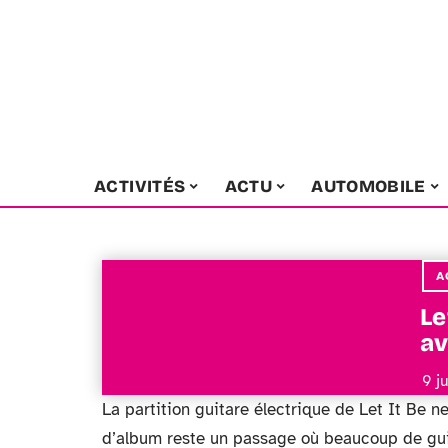
ACTIVITÉS
ACTU
AUTOMOBILE
A
Le
av
9 j
La partition guitare électrique de Let It Be n
d’album reste un passage où beaucoup de guit